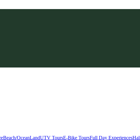
re
Beach/Ocean
Land
UTV Tours
E-Bike Tours
Full Day Experiences
Hal