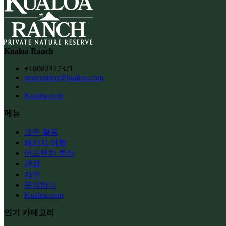
Kualoa Ranch
+18082377321
reservation@kualoa.com
Kualoa.com
메뉴
모든 활동
패키지 여행
어드벤처 투어
관광
자연
문의하기
Kualoa.com
인기 카테고리