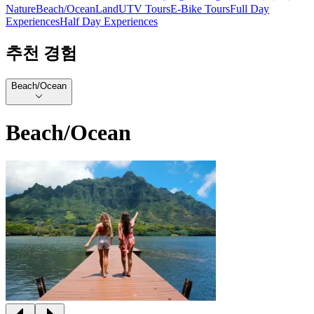
Nature
Beach/Ocean
Land
UTV Tours
E-Bike Tours
Full Day
Experiences
Half Day Experiences
추천 경험
Beach/Ocean
Beach/Ocean