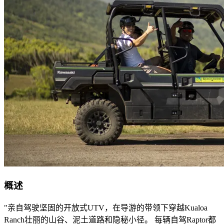
概述
"亲自驾驶坚固的开放式UTV，在导游的带领下穿越Kualoa
Ranch壮丽的山谷、泥土道路和隐秘小径。 每辆自驾Raptor都