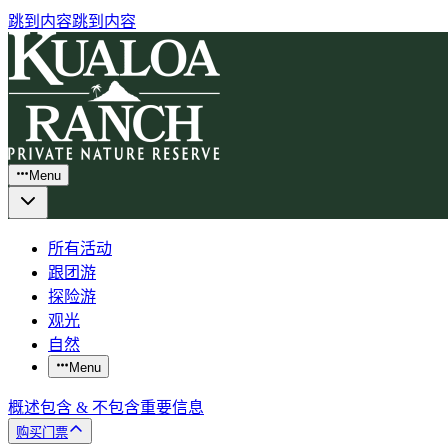
跳到内容
跳到内容
Menu
所有活动
跟团游
探险游
观光
自然
Menu
概述
包含 & 不包含
重要信息
购买门票