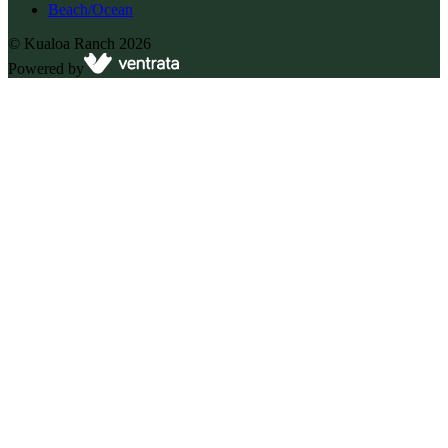
Beach/Ocean
©
Kualoa Ranch
2026
Powered by