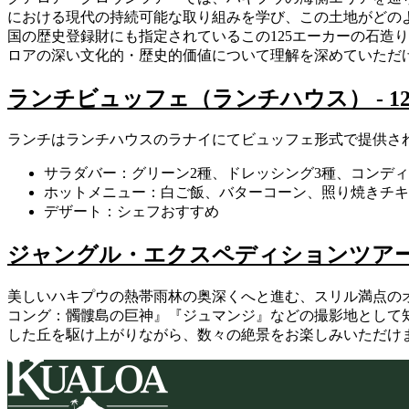
における現代の持続可能な取り組みを学び、この土地がどのよ
国の歴史登録財にも指定されているこの125エーカーの石造
ロアの深い文化的・歴史的価値について理解を深めていただ
ランチビュッフェ（ランチハウス） - 12:
ランチはランチハウスのラナイにてビュッフェ形式で提供さ
サラダバー：グリーン2種、ドレッシング3種、コンデ
ホットメニュー：白ご飯、バターコーン、照り焼きチキ
デザート：シェフおすすめ
ジャングル・エクスペディションツアー - 
美しいハキプウの熱帯雨林の奥深くへと進む、スリル満点の
コング：髑髏島の巨神』『ジュマンジ』などの撮影地として
した丘を駆け上がりながら、数々の絶景をお楽しみいただけ