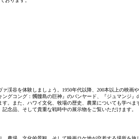
ております。"
ァ渓谷を体験しましょう。1950年代以降、200本以上の映
キングコング：髑髏島の巨神』のバンヤード、『ジュマンジ』の
ます。また、ハワイ文化、牧場の歴史、農業についても学べま
、記念品、そして貴重な戦時中の展示物をご覧いただけます。
り、農場、文化的景観、そして映画ロケ地が交差する場所を旅