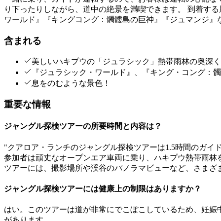
り下ったりしながら、道中の絶景を満喫できます。 到着す
ワールド』『キングコング：髑髏島の巨神』『ジュマンジ』
含まれる
美しいハキプウの「ジュラシック」熱帯雨林の奥深く
『ジュラシック・ワールド』、『キング・コング：髑
息をのむような景色！
重要な情報
ジャングル探検ツアーの所要時間と内容は？
"クアロア・ランチのジャングル探検ツアーは1.5時間のガイ
参加者は頑丈なオープンエア車両に乗り、ハキプウ熱帯雨林
ツアーには、撮影場所や渓谷のパノラマビューなど、さまざ
ジャングル探検ツアーには健康上の制限はありますか？
はい。このツアーは道が非常にでこぼこしているため、妊娠
があります。