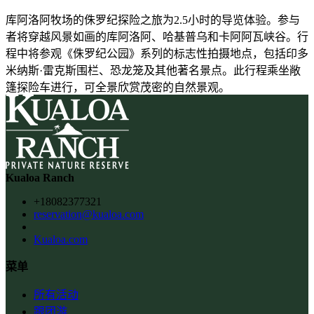
库阿洛阿牧场的侏罗纪探险之旅为2.5小时的导览体验。参与
者将穿越风景如画的库阿洛阿、哈基普乌和卡阿阿瓦峡谷。行
程中将参观《侏罗纪公园》系列的标志性拍摄地点，包括印多
米纳斯·雷克斯围栏、恐龙笼及其他著名景点。此行程乘坐敞
篷探险车进行，可全景欣赏茂密的自然景观。
Kualoa Ranch
+18082377321
reservation@kualoa.com
Kualoa.com
菜单
所有活动
跟团游