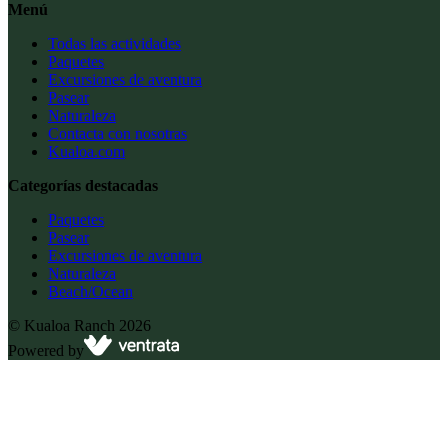
Menú
Todas las actividades
Paquetes
Excursiones de aventura
Pasear
Naturaleza
Contacta con nosotras
Kualoa.com
Categorías destacadas
Paquetes
Pasear
Excursiones de aventura
Naturaleza
Beach/Ocean
©
Kualoa Ranch
2026
Powered by