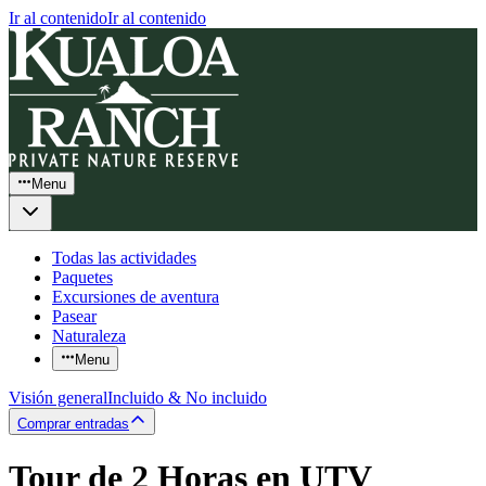
Ir al contenido
Ir al contenido
Menu
Todas las actividades
Paquetes
Excursiones de aventura
Pasear
Naturaleza
Menu
Visión general
Incluido & No incluido
Comprar entradas
Tour de 2 Horas en UTV